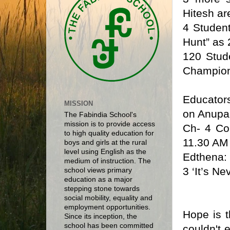
Hitesh are
4 Studen
Hunt” as
120 Stud
Champion
Educators
MISSION
on Anupam
The Fabindia School's
mission is to provide access
Ch- 4 Co
to high quality education for
11.30 AM 
boys and girls at the rural
level using English as the
Edthena: 
medium of instruction. The
3 ‘It’s Ne
school views primary
education as a major
stepping stone towards
social mobility, equality and
employment opportunities.
Hope is t
Since its inception, the
school has been committed
couldn't e