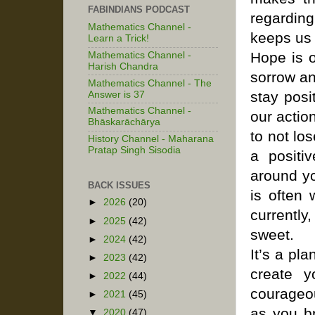
FABINDIANS PODCAST
regarding
Mathematics Channel -
keeps us 
Learn a Trick!
Hope is o
Mathematics Channel -
Harish Chandra
sorrow an
Mathematics Channel - The
stay posi
Answer is 37
Mathematics Channel -
our actio
Bhāskarāchārya
to not lo
History Channel - Maharana
Pratap Singh Sisodia
a positi
around yo
BACK ISSUES
is often 
►
2026
(20)
currently
►
2025
(42)
sweet.
►
2024
(42)
It’s a pl
►
2023
(42)
create y
►
2022
(44)
courageo
►
2021
(45)
as you br
▼
2020
(47)