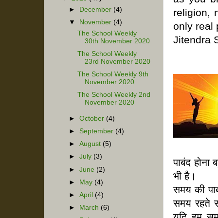
►
December
(4)
religion,
▼
November
(4)
only real 
The School Weekly
Jitendra 
30th November 2020
The School Weekly
23rd November 2020
The School Weekly 9th
November 2020
The School Weekly 2nd
November 2020
►
October
(4)
►
September
(4)
►
August
(5)
►
July
(3)
पाबंद होना
►
June
(2)
भी है।
►
May
(4)
समय की पाब
►
April
(4)
समय रहते 
►
March
(6)
यदि हम सम