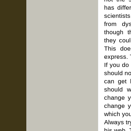
has diffe
scientis
from dy
though th
they coul
This doe
express. 
If you do
should no
can get 
should w
change y
change y
which you
Always tr
his web. 