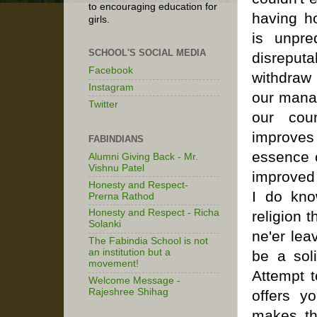
to encouraging education for
having ho
girls.
is unpre
SCHOOL'S SOCIAL MEDIA
disreput
Facebook
withdraw
Instagram
our mana
Twitter
our cou
improves 
FABINDIANS
essence o
Alumni Giving Back - Mr.
Vishnu Patel
improved 
Honesty and Respect-
I do know
Prerna Rathod
Honesty and Respect - Richa
religion 
Solanki
ne'er lea
The Fabindia School is not
an institution but a
be a soli
movement!
Attempt t
Welcome Message -
Rajeshree Shihag
offers y
makes the