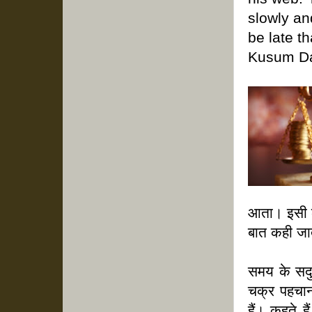
slowly and
be late t
Kusum D
आता। इसी क
बात कही जा
समय के सदु
चक्र पहचान
हैं। कहते 