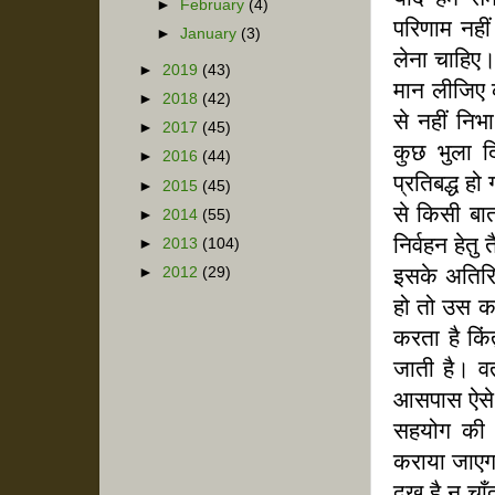
►
February
(4)
परिणाम नही
►
January
(3)
लेना चाहिए
►
2019
(43)
मान लीजिए क
►
2018
(42)
से नहीं नि
►
2017
(45)
कुछ भुला द
►
2016
(44)
प्रतिबद्ध ह
►
2015
(45)
से किसी बात
►
2014
(55)
निर्वहन हेत
►
2013
(104)
इसके अतिरिक
►
2012
(29)
हो तो उस का
करता है किं
जाती है। वर
आसपास ऐसे व
सहयोग की आ
कराया जाएगा
दुख है न च