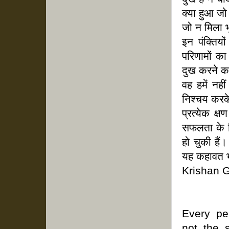
क्या हुआ ज
जो न मिला 
इन पंक्तियो
परिणामों का
दुख करने का
वह हमें नह
निश्चय करक
प्रत्येक 
सफलता के ल
हो चुकी हैं
यह कहावत भ
Krishan 
Every pe
not the 