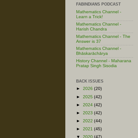
FABINDIANS PODCAST
Mathematics Channel -
Learn a Trick!
Mathematics Channel -
Harish Chandra
Mathematics Channel - The
Answer is 37
Mathematics Channel -
Bhāskarāchārya
History Channel - Maharana
Pratap Singh Sisodia
BACK ISSUES
►
2026
(20)
►
2025
(42)
►
2024
(42)
►
2023
(42)
►
2022
(44)
►
2021
(45)
▼
2020
(47)