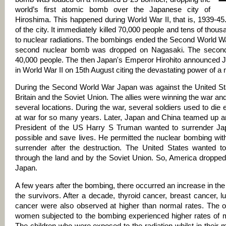
world’s first atomic bomb over the Japanese city of
Hiroshima. This happened during World War II, that is, 1939-4
of the city. It immediately killed 70,000 people and tens of thou
to nuclear radiations. The bombings ended the Second World War
second nuclear bomb was dropped on Nagasaki. The second 
40,000 people. The then Japan's Emperor Hirohito announced J
in World War II on 15th August citing the devastating power of 
During the Second World War Japan was against the United Stat
Britain and the Soviet Union. The allies were winning the war 
several locations. During the war, several soldiers used to di
at war for so many years. Later, Japan and China teamed up a
President of the US Harry S Truman wanted to surrender Jap
possible and save lives. He permitted the nuclear bombing with
surrender after the destruction. The United States wanted t
through the land and by the Soviet Union. So, America droppe
Japan.
A few years after the bombing, there occurred an increase in t
the survivors. After a decade, thyroid cancer, breast cancer, 
cancer were also observed at higher than normal rates. The o
women subjected to the bombing experienced higher rates of m