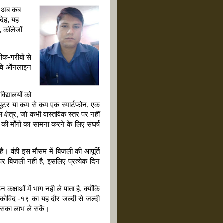
ें अब कब
ंदेह, यह
, कॉलेजों
ीक-गरीबों से
च्चे ऑनलाइन
िद्यालयों को
्यूटर या कम से कम एक स्मार्टफोन, एक
्षेत्र, जो कभी वास्तविक स्तर पर नहीं
य की माँगों का सामना करने के लिए संघर्ष
है। वंही इस मौसम में बिजली की आपूर्ति
 बिजली नहीं है, इसलिए प्रत्येक दिन
कक्षाओं में भाग नही ले पाता है, क्योंकि
ि कोविद -१९ का यह दौर जल्दी से जल्दी
े इसका लाभ ले सकें।