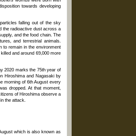
 mothers’ wombs were born with
edisposition towards developing
articles falling out of the sky
d the radioactive dust across a
supply, and the food chain. The
ures, and terrestrial animals.
on to remain in the environment
 killed and around 69,000 more
y 2020 marks the 75th year of
 on Hiroshima and Nagasaki by
he morning of 6th August every
was dropped. At that moment,
 citizens of Hiroshima observe a
n the attack.
August which is also known as