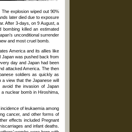
5. The explosion wiped out 90%
sands later died due to exposure
. After 3-days, on 9 August, a
bombing killed an estimated
apan’s unconditional surrender
a new and most cruel bomb.
es America and its allies like
and Japan was pushed back from
e every day and Japan had been
nd attacked America. The then
anese soldiers as quickly as
 a view that the Japanese will
o avoid the invasion of Japan
d a nuclear bomb in Hiroshima,
he incidence of leukaemia among
lung cancer, and other forms of
ther effects included Pregnant
iscarriages and infant deaths.