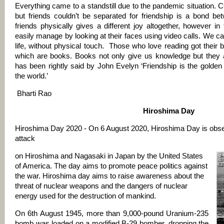
Everything came to a standstill due to the pandemic situation.
but friends couldn’t be separated for friendship is a bond b
friends physically gives a different joy altogether, however in 
easily manage by looking at their faces using video calls. We ca
life, without physical touch. Those who love reading got their
which are books. Books not only give us knowledge but they 
has been rightly said by John Evelyn ‘Friendship is the golden t
the world.’
Bharti Rao
Hiroshima Day
Hiroshima Day 2020 - On 6 August 2020, Hiroshima Day is obs
attack
on Hiroshima and Nagasaki in Japan by the United States
of America. The day aims to promote peace politics against
the war. Hiroshima day aims to raise awareness about the
threat of nuclear weapons and the dangers of nuclear
energy used for the destruction of mankind.
On 6th August 1945, more than 9,000-pound Uranium-235
bomb was loaded on a modified B-29 bomber, dropping the