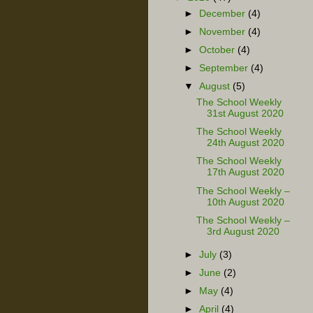
►
December
(4)
►
November
(4)
►
October
(4)
►
September
(4)
▼
August
(5)
The School Weekly
31st August 2020
The School Weekly
24th August 2020
The School Weekly
17th August 2020
The School Weekly –
10th August 2020
The School Weekly –
3rd August 2020
►
July
(3)
►
June
(2)
►
May
(4)
►
April
(4)