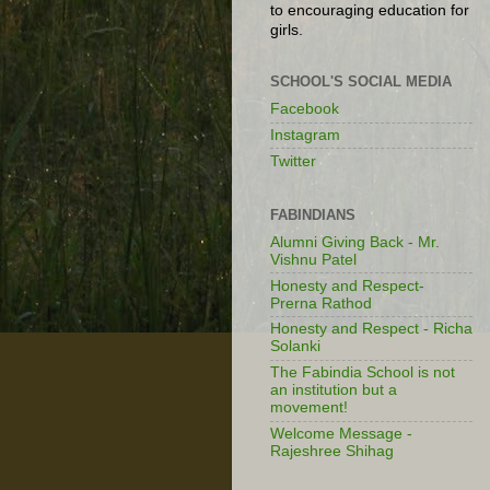
to encouraging education for
girls.
SCHOOL'S SOCIAL MEDIA
Facebook
Instagram
Twitter
FABINDIANS
Alumni Giving Back - Mr.
Vishnu Patel
Honesty and Respect-
Prerna Rathod
Honesty and Respect - Richa
Solanki
The Fabindia School is not
an institution but a
movement!
Welcome Message -
Rajeshree Shihag