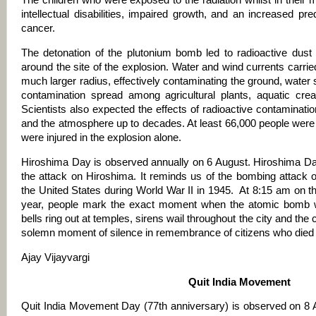
The children who were exposed to the radiation whilst in their
intellectual disabilities, impaired growth, and an increased pr
cancer.
The detonation of the plutonium bomb led to radioactive dust p
around the site of the explosion. Water and wind currents carrie
much larger radius, effectively contaminating the ground, water 
contamination spread among agricultural plants, aquatic creat
Scientists also expected the effects of radioactive contaminati
and the atmosphere up to decades. At least 66,000 people were
were injured in the explosion alone.
Hiroshima Day is observed annually on 6 August. Hiroshima Da
the attack on Hiroshima. It reminds us of the bombing attack
the United States during World War II in 1945. At 8:15 am on t
year, people mark the exact moment when the atomic bomb 
bells ring out at temples, sirens wail throughout the city and the
solemn moment of silence in remembrance of citizens who died i
Ajay Vijayvargi
Quit India Movement
Quit India Movement Day (77th anniversary) is observed on 8 