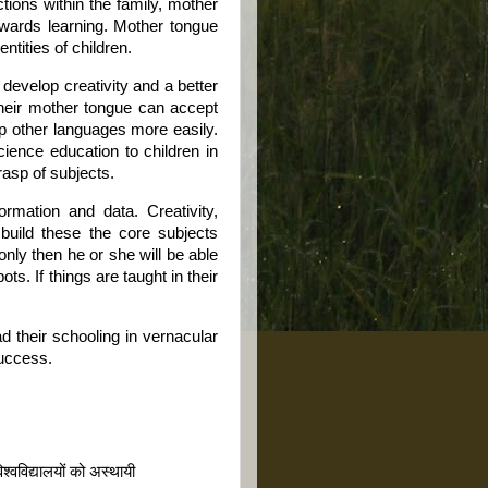
tions within the family, mother
wards learning. Mother tongue
entities of children.
develop creativity and a better
 their mother tongue can accept
up other languages more easily.
ience education to children in
asp of subjects.
rmation and data. Creativity,
 build these the core subjects
nly then he or she will be able
ts. If things are taught in their
d their schooling in vernacular
success.
्वविद्यालयों को अस्थायी