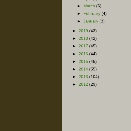
►
March
(6)
►
February
(4)
►
January
(3)
►
2019
(43)
►
2018
(42)
►
2017
(45)
►
2016
(44)
►
2015
(45)
►
2014
(55)
►
2013
(104)
►
2012
(29)